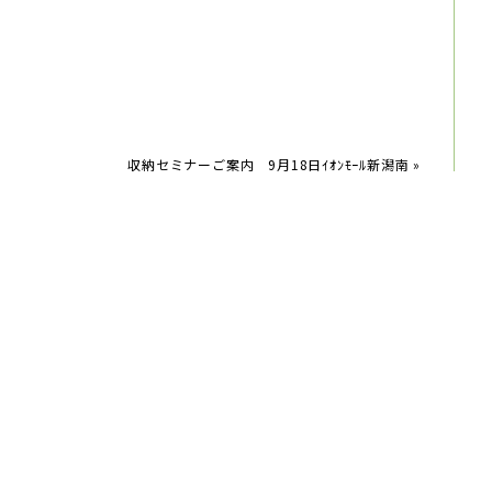
収納セミナーご案内 9月18日ｲｵﾝﾓｰﾙ新潟南
»