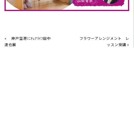
«
神戸空港ﾐﾆﾁｭｱﾗｲﾌ田中
フラワーアレンジメント レ
達也展
ッスン受講
»
2026/06/15
6月紫陽花を飾る
2026/05/22
片付く収納くらし方教室6月21日(日)開催します
2026/05/05