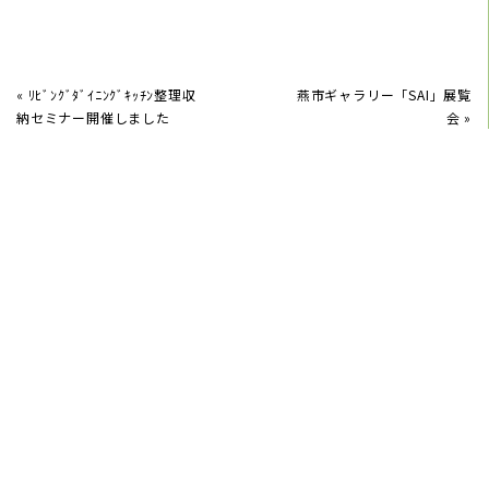
«
ﾘﾋﾞﾝｸﾞﾀﾞｲﾆﾝｸﾞｷｯﾁﾝ整理収
燕市ギャラリー「SAI」展覧
納セミナー開催しました
会
»
2026/06/15
6月紫陽花を飾る
2026/05/22
片付く収納くらし方教室6月21日(日)開催します
2026/05/05
端午の節句