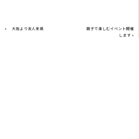
«
大阪より友人来県
親子で楽しむイベント開催
します
»
2026/06/15
6月紫陽花を飾る
2026/05/22
片付く収納くらし方教室6月21日(日)開催します
2026/05/05
端午の節句