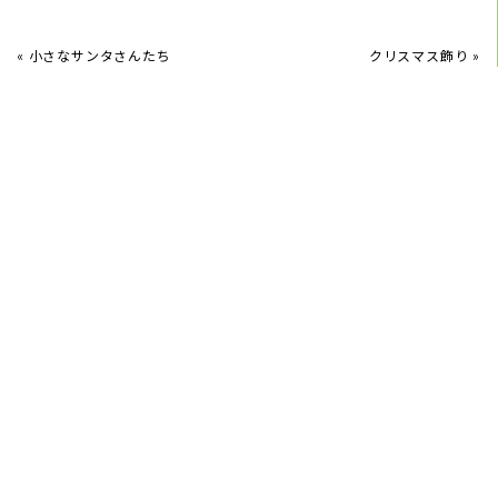
«
小さなサンタさんたち
クリスマス飾り
»
2026/06/15
6月紫陽花を飾る
2026/05/22
片付く収納くらし方教室6月21日(日)開催します
2026/05/05
端午の節句
アーカイブ