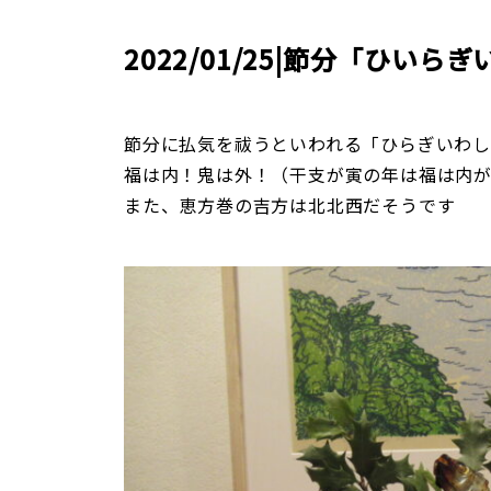
2022/01/25|節分「ひい
節分に払気を祓うといわれる「ひらぎいわ
福は内！鬼は外！（干支が寅の年は福は内
また、恵方巻の吉方は北北西だそうです