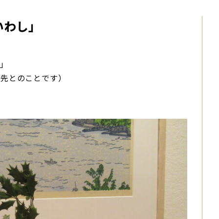
らぎいわし」
し」
が先とのことです）